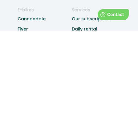
E-bikes
Services
Cannondale
Our subscriptions
Flyer
Daily rental
Polygon
Experiences
Bergamont
Delivery
Maintenance
Subsidies
Theft
Businesses
About
Bike fleet
Our missions
Book a
Our team
presentation
Blog
Contact
Referrals
FAQ