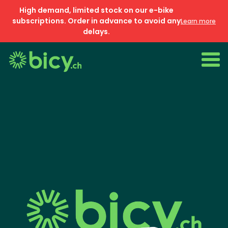
High demand, limited stock on our e-bike
subscriptions. Order in advance to avoid any
Learn more
delays.