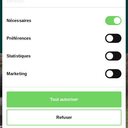
services.
Sélection
Nécessaires
du
consentement
Préférences
Statistiques
Marketing
Company, seminar,
Tout autoriser
groups of 10+ people
Customized routes
Refuser