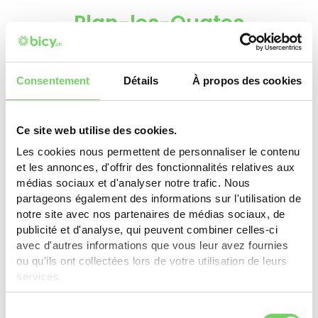
Plan-les-Ouates
VAE: 10% (min. CHF 1'000.-), max. CHF 300.-. Kit
électrique: 50%, max. CHF 200.-. Batterie: 10%, max.
CHF 150.-. Vélo sans assistance: 15% (min. CHF
Consentement
Détails
À propos des cookies
300.-), max. CHF 200.-. Vélo-cargo: 5%, max. CHF
250.-.
Ce site web utilise des cookies.
En savoir plus
Les cookies nous permettent de personnaliser le contenu
et les annonces, d'offrir des fonctionnalités relatives aux
médias sociaux et d'analyser notre trafic. Nous
partageons également des informations sur l'utilisation de
notre site avec nos partenaires de médias sociaux, de
Thônex
publicité et d'analyse, qui peuvent combiner celles-ci
avec d'autres informations que vous leur avez fournies
CHF 250.- (max. 50% de la valeur d'achat) pour
ou qu'ils ont collectées lors de votre utilisation de leurs
vélos, vélos électriques, vélos-cargos. Entreprises:
services.
CHF 2'000.- pour vélo-cargo neuf/occasion (max.
50%).
Sélection