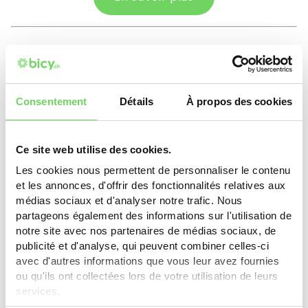
Plan-les-Ouates
VAE: 10% (min. CHF 1'000.-), max. CHF 300.-. Kit
Consentement
Détails
À propos des cookies
électrique: 50%, max. CHF 200.-. Batterie: 10%, max.
CHF 150.-. Vélo sans assistance: 15% (min. CHF
300.-), max. CHF 200.-. Vélo-cargo: 5%, max. CHF
Ce site web utilise des cookies.
250.-.
Les cookies nous permettent de personnaliser le contenu
et les annonces, d'offrir des fonctionnalités relatives aux
En savoir plus
médias sociaux et d'analyser notre trafic. Nous
partageons également des informations sur l'utilisation de
notre site avec nos partenaires de médias sociaux, de
publicité et d'analyse, qui peuvent combiner celles-ci
Thônex
avec d'autres informations que vous leur avez fournies
ou qu'ils ont collectées lors de votre utilisation de leurs
CHF 250.- (max. 50% de la valeur d'achat) pour
services.
vélos, vélos électriques, vélos-cargos. Entreprises: