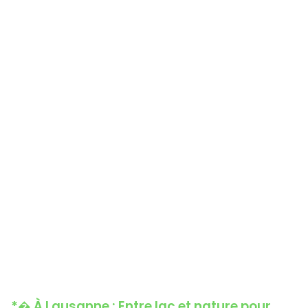
*
� À Lausanne : Entre lac et nature pour