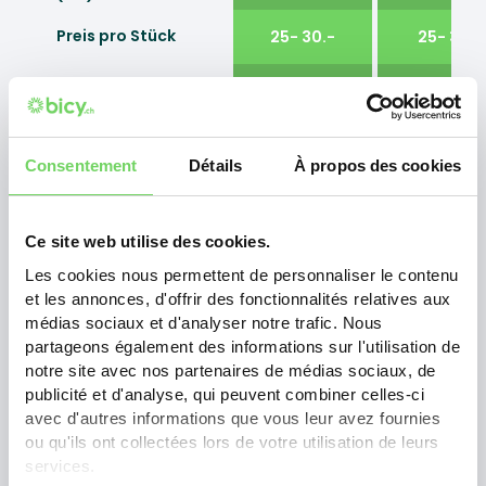
Preis pro Stück
25- 30.-
25- 30.-
Arbeitszeit
15.-
15.-
Consentement
Détails
À propos des cookies
Reinigungspaket
Ce site web utilise des cookies.
Demontage, Reinigung
Les cookies nous permettent de personnaliser le contenu
75
.-
et les annonces, d'offrir des fonctionnalités relatives aux
und Schmierung der
médias sociaux et d'analyser notre trafic. Nous
Antriebseinheit
partageons également des informations sur l'utilisation de
notre site avec nos partenaires de médias sociaux, de
publicité et d'analyse, qui peuvent combiner celles-ci
Komplette
avec d'autres informations que vous leur avez fournies
Fahrradreinigung
ou qu'ils ont collectées lors de votre utilisation de leurs
50
.-
services.
inklusive