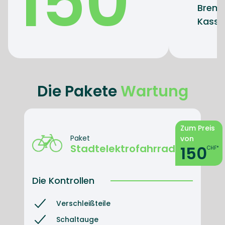
150
Brems
Kasset
Die Pakete
Wartung
Zum Preis
Paket
von
Stadtelektrofahrrad
150
CHF*
Die Kontrollen
Verschleißteile
Schaltauge