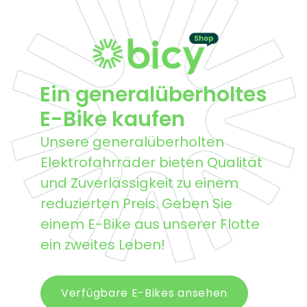
Ein generalüberholtes
E-Bike kaufen
Unsere generalüberholten
Elektrofahrräder bieten Qualität
und Zuverlässigkeit zu einem
reduzierten Preis. Geben Sie
einem E-Bike aus unserer Flotte
ein zweites Leben!
Verfügbare E-Bikes ansehen