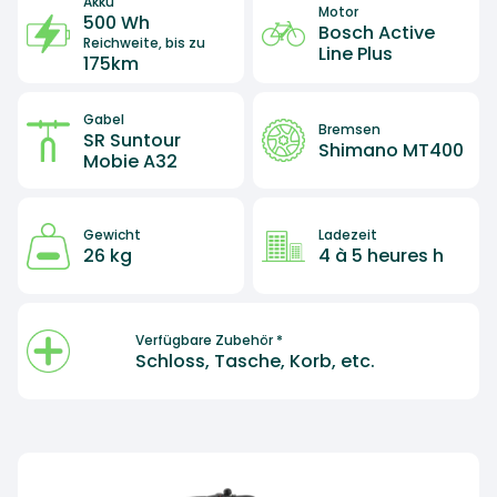
Akku
Motor
500 Wh
Bosch Active
Reichweite, bis zu
Line Plus
175km
Gabel
Bremsen
SR Suntour
Shimano MT400
Mobie A32
Gewicht
Ladezeit
26 kg
4 à 5 heures h
Verfügbare Zubehör *
Schloss, Tasche, Korb, etc.