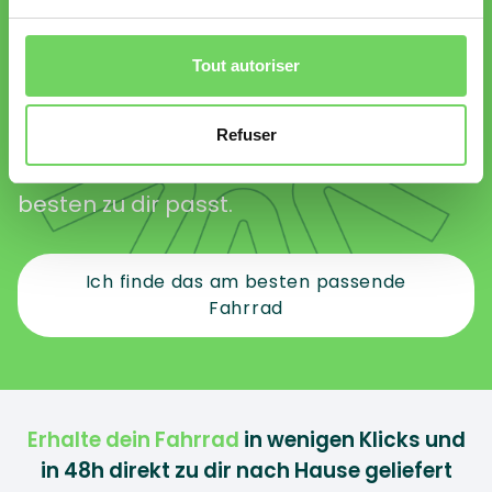
wählen?
Du weisst nicht, welches Fahrrad
Tout autoriser
das richtige für dich ist?
Welches am besten zu dir
passen würde? bicy hilft dir, das
Refuser
Fahrrad zu wählen, das am
besten zu dir passt.
Ich finde das am besten passende
Fahrrad
Erhalte dein Fahrrad
in wenigen Klicks und
in 48h direkt zu dir nach Hause geliefert