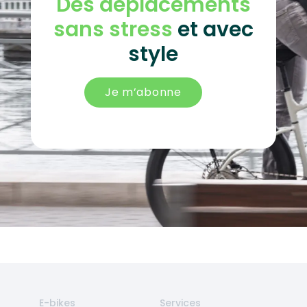
Des déplacements
sans stress
et avec
style
Je m’abonne
E-bikes
Services