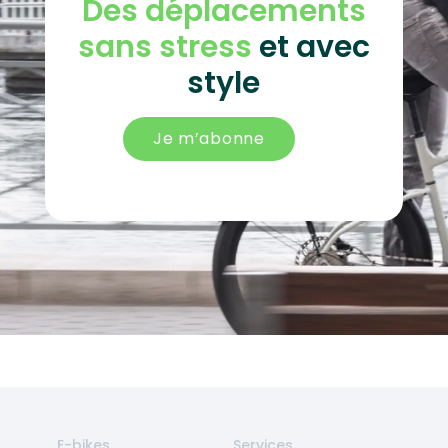
Des déplacements
sans stress
et avec
style
Je m’abonne
E-bikes
Services