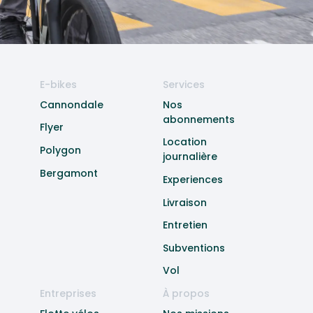
E-bikes
Services
Cannondale
Nos
abonnements
Flyer
Location
Polygon
journalière
Bergamont
Experiences
Livraison
Entretien
Subventions
Vol
Entreprises
À propos