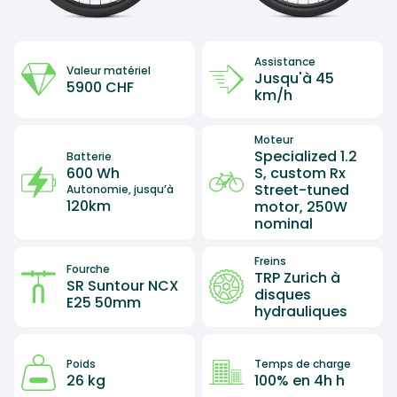
Assistance
Valeur matériel
Jusqu'à 45
5900 CHF
km/h
Moteur
Specialized 1.2
Batterie
S, custom Rx
600 Wh
Street-tuned
Autonomie, jusqu’à
120km
motor, 250W
nominal
Freins
Fourche
TRP Zurich à
SR Suntour NCX
disques
E25 50mm
hydrauliques
Poids
Temps de charge
26 kg
100% en 4h h