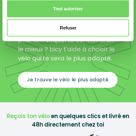
Quel vélo
Tout autoriser
choisir ?
Refuser
Tu ne sais pas quel vélo est fait
pour toi? Lequel te conviendrait
le mieux ? bicy t'aide à choisir le
vélo qui te sera le plus adapté.
Je trouve le vélo le plus adapté
Reçois ton vélo
en quelques clics et livré en
48h directement chez toi