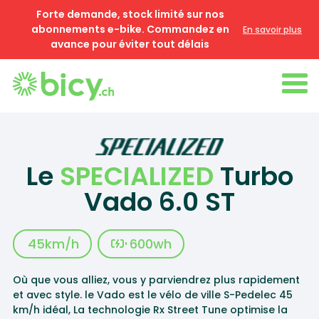
Forte demande, stock limité sur nos
abonnements e-bike. Commandez en
En savoir plus
avance pour éviter tout délais
Le
SPECIALIZED
Turbo
Vado 6.0 ST
45
km/h
600
wh
Où que vous alliez, vous y parviendrez plus rapidement
et avec style. le Vado est le vélo de ville S-Pedelec 45
km/h idéal, La technologie Rx Street Tune optimise la