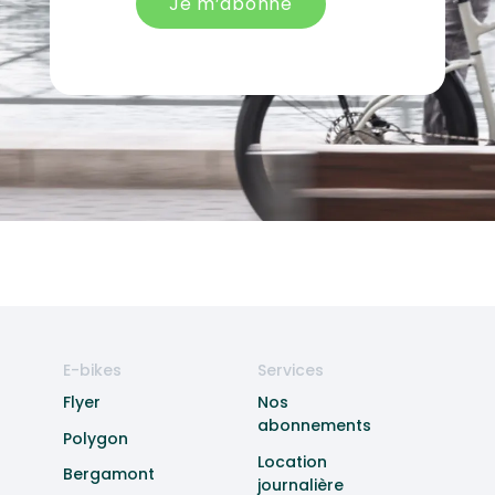
Je m’abonne
E-bikes
Services
Flyer
Nos
abonnements
Polygon
Location
Bergamont
journalière