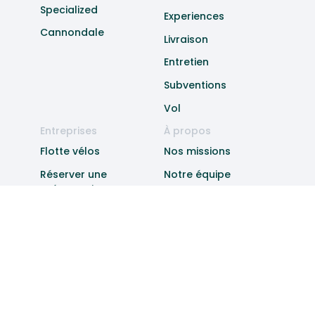
Specialized
Experiences
Cannondale
Livraison
Entretien
Subventions
Vol
Entreprises
À propos
Flotte vélos
Nos missions
Réserver une
Notre équipe
présentation
Blog
Contact
Parrainage
FAQ
Cartes cadeaux
CGV
Confidentialité
Lausanne
Genève